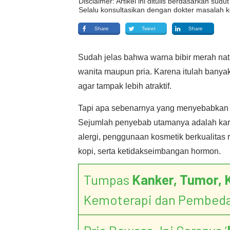
Disclaimer: Artikel ini ditulis berdasarkan su
Selalu konsultasikan dengan dokter masalah k
Share
Tweet
Share
Sudah jelas bahwa warna bibir merah natu
wanita maupun pria. Karena itulah banya
agar tampak lebih atraktif.
Tapi apa sebenarnya yang menyebabkan b
Sejumlah penyebab utamanya adalah karen
alergi, penggunaan kosmetik berkualita
kopi, serta ketidakseimbangan hormon.
Tumpas
Kanker, Tumor, 
Kemoterapi dan Pembed