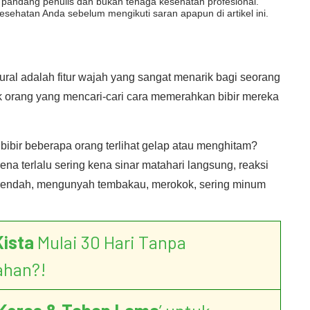
dut pandang penulis dan bukan tenaga kesehatan profesional.
esehatan Anda sebelum mengikuti saran apapun di artikel ini.
ral adalah fitur wajah yang sangat menarik bagi seorang
k orang yang mencari-cari cara memerahkan bibir mereka
ibir beberapa orang terlihat gelap atau menghitam?
a terlalu sering kena sinar matahari langsung, reaksi
s rendah, mengunyah tembakau, merokok, sering minum
Kista
Mulai 30 Hari Tanpa
ahan?!