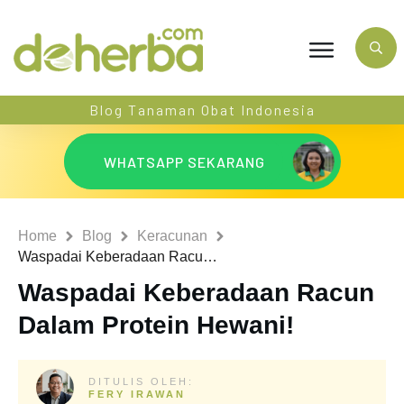
Blog Tanaman Obat Indonesia
WHATSAPP SEKARANG
Home
Blog
Keracunan
Waspadai Keberadaan Racun Dalam Protein Hewani!
Waspadai Keberadaan Racun
Dalam Protein Hewani!
DITULIS OLEH:
FERY IRAWAN