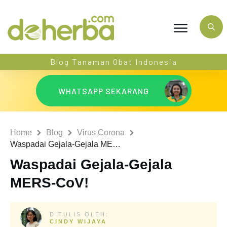
Blog Tanaman Obat Indonesia
WHATSAPP SEKARANG
Home
Blog
Virus Corona
Waspadai Gejala-Gejala MERS-CoV!
Waspadai Gejala-Gejala
MERS-CoV!
DITULIS OLEH:
CINDY WIJAYA