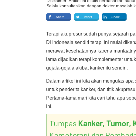
Disclaimer: Artikel ini ditulis berdasarkan su
Selalu konsultasikan dengan dokter masalah k
Share
Tweet
Share
Terapi akupresur sudah punya sejarah pan
Di Indonesia sendiri terapi ini mulai dik
merawat kesehatannya karena manfaatny
lama dijadikan terapi komplementer unt
gejala-gejala akibat kanker itu sendiri.
Dalam artikel ini kita akan mengulas apa
untuk penderita kanker, dan titik akupre
Pertama-tama mari kita cari tahu apa seb
ini.
Tumpas
Kanker, Tumor, 
Kemoterapi dan Pembed