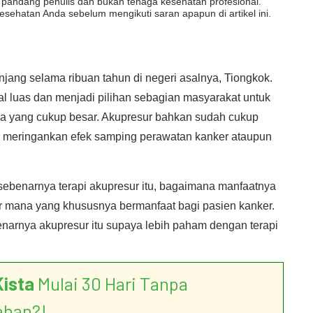
dut pandang penulis dan bukan tenaga kesehatan profesional.
esehatan Anda sebelum mengikuti saran apapun di artikel ini.
jang selama ribuan tahun di negeri asalnya, Tiongkok.
enal luas dan menjadi pilihan sebagian masyarakat untuk
a yang cukup besar. Akupresur bahkan sudah cukup
uk meringankan efek samping perawatan kanker ataupun
 sebenarnya terapi akupresur itu, bagaimana manfaatnya
sur mana yang khususnya bermanfaat bagi pasien kanker.
enarnya akupresur itu supaya lebih paham dengan terapi
Kista
Mulai 30 Hari Tanpa
ahan?!