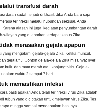
lalui transfusi darah
si darah sudah terjadi di Brasil. Jika Anda baru saja
merasa terinfeksi melalui hubungan seksual, Anda
h
. Karena alasan ini juga, kegiatan penyumbangan darah
yah-wilayah yang dilaporkan terdapat kasus Zika.
tidak merasakan gejala apapun
ksi yang mengalami gejala-gejala Zika
. Ketika muncul,
gan gejala flu. Contoh gejala-gejala Zika misalnya: nyeri
m kulit, dan mata merah atau konjungtivitis. Gejala-
k dalam waktu 2 sampai 7 hari.
tuk memastikan infeksi
ara pasti apakah Anda telah terinfeksi virus Zika adalah
odi tubuh yang diciptakan untuk melawan virus Zika
. Tes
erapa minggu sampai mendapatkan hasilnya.