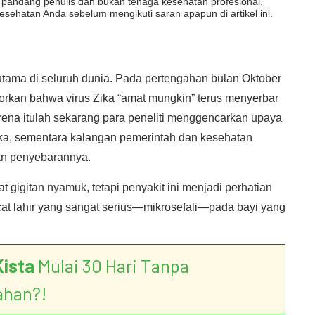
dut pandang penulis dan bukan tenaga kesehatan profesional.
esehatan Anda sebelum mengikuti saran apapun di artikel ini.
 utama di seluruh dunia. Pada pertengahan bulan Oktober
orkan bahwa virus Zika “amat mungkin” terus menyerbar
arena itulah sekarang para peneliti menggencarkan upaya
a, sementara kalangan pemerintah dan kesehatan
an penyebarannya.
t gigitan nyamuk, tetapi penyakit ini menjadi perhatian
cat lahir yang sangat serius—mikrosefali—pada bayi yang
Kista
Mulai 30 Hari Tanpa
ahan?!