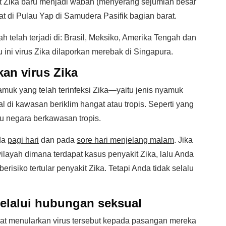
it Zika baru menjadi wabah (menyerang sejumlah besar
at di Pulau Yap di Samudera Pasifik bagian barat.
h telah terjadi di: Brasil, Meksiko, Amerika Tengah dan
u ini virus Zika dilaporkan merebak di Singapura.
an virus Zika
amuk yang telah terinfeksi Zika—yaitu jenis nyamuk
al di kawasan beriklim hangat atau tropis. Seperti yang
tu negara berkawasan tropis.
da
pagi hari
dan pada
sore hari menjelang malam
. Jika
layah dimana terdapat kasus penyakit Zika, lalu Anda
erisiko tertular penyakit Zika. Tetapi Anda tidak selalu
melalui hubungan seksual
apat menularkan virus tersebut kepada pasangan mereka