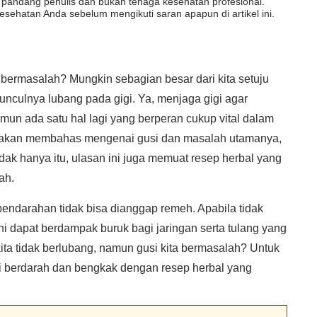
dut pandang penulis dan bukan tenaga kesehatan profesional.
esehatan Anda sebelum mengikuti saran apapun di artikel ini.
 bermasalah? Mungkin sebagian besar dari kita setuju
munculnya lubang pada gigi. Ya, menjaga gigi agar
mun ada satu hal lagi yang berperan cukup vital dalam
 ini akan membahas mengenai gusi dan masalah utamanya,
k hanya itu, ulasan ini juga memuat resep herbal yang
ah.
darahan tidak bisa dianggap remeh. Apabila tidak
ni dapat berdampak buruk bagi jaringan serta tulang yang
ita tidak berlubang, namun gusi kita bermasalah? Untuk
i berdarah dan bengkak dengan resep herbal yang