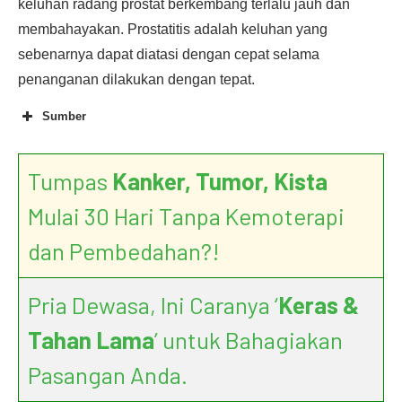
keluhan radang prostat berkembang terlalu jauh dan
membahayakan. Prostatitis adalah keluhan yang
sebenarnya dapat diatasi dengan cepat selama
penanganan dilakukan dengan tepat.
Sumber
Tumpas
Kanker, Tumor, Kista
Mulai 30 Hari Tanpa Kemoterapi
Noni Juice Benefits and
Uses
dan Pembedahan?!
Pria Dewasa, Ini Caranya ‘
Keras &
Prostatitis
Tahan Lama
’ untuk Bahagiakan
Pasangan Anda.