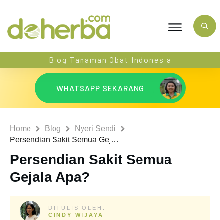
Blog Tanaman Obat Indonesia
WHATSAPP SEKARANG
Home
Blog
Nyeri Sendi
Persendian Sakit Semua Gejala Apa?
Persendian Sakit Semua
Gejala Apa?
DITULIS OLEH:
CINDY WIJAYA