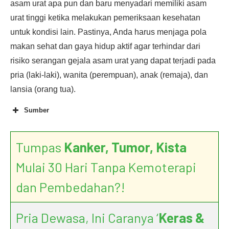
asam urat apa pun dan baru menyadari memiliki asam
urat tinggi ketika melakukan pemeriksaan kesehatan
untuk kondisi lain. Pastinya, Anda harus menjaga pola
makan sehat dan gaya hidup aktif agar terhindar dari
risiko serangan gejala asam urat yang dapat terjadi pada
pria (laki-laki), wanita (perempuan), anak (remaja), dan
lansia (orang tua).
Sumber
Xanthine Oxidase Inhibiting
Effects of Noni (Morinda Citrifolia) Fruit Juice
Tumpas
Kanker, Tumor, Kista
Mulai 30 Hari Tanpa Kemoterapi
dan Pembedahan?!
Pria Dewasa, Ini Caranya ‘
Keras &