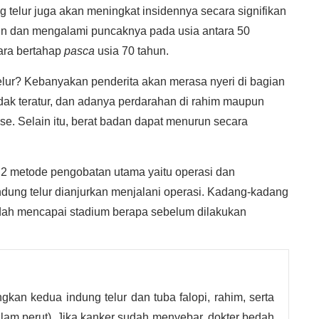
 telur juga akan meningkat insidennya secara signifikan
hun dan mengalami puncaknya pada usia antara 50
ara bertahap
pasca
usia 70 tahun.
elur? Kebanyakan penderita akan merasa nyeri di bagian
idak teratur, dan adanya perdarahan di rahim maupun
se. Selain itu, berat badan dapat menurun secara
ri 2 metode pengobatan utama yaitu operasi dan
dung telur dianjurkan menjalani operasi. Kadang-kadang
udah mencapai stadium berapa sebelum dilakukan
an kedua indung telur dan tuba falopi, rahim, serta
lam perut). Jika kanker sudah menyebar, dokter bedah