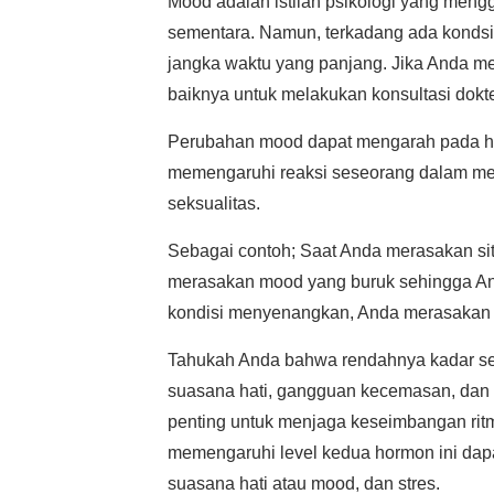
Mood adalah istilah psikologi yang meng
sementara. Namun, terkadang ada konds
jangka waktu yang panjang. Jika Anda m
baiknya untuk melakukan konsultasi dokte
Perubahan mood dapat mengarah pada hal y
memengaruhi reaksi seseorang dalam men
seksualitas.
Sebagai contoh; Saat Anda merasakan sit
merasakan mood yang buruk sehingga And
kondisi menyenangkan, Anda merasakan 
Tahukah Anda bahwa rendahnya kadar se
suasana hati, gangguan kecemasan, dan
penting untuk menjaga keseimbangan rit
memengaruhi level kedua hormon ini da
suasana hati atau mood, dan stres.