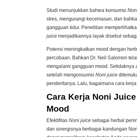
Studi menunjukkan bahwa konsumsi
Noni
stres, mengurangi kecemasan, dan bahka
gangguan tidur. Penelitian memperlihat
juice
menjadikannya layak disebut sebaga
Potensi meningkatkan mood dengan herbal
percobaan. Bahkan Dr. Neil Salomon tel
mengalami gangguan mood. Setidaknya 
setelah mengonsumsi
Noni juice
ditemuka
penderitanya. Lalu, bagaimana cara kerj
Cara Kerja Noni Juice
Mood
Efektifitas
Noni juice
sebagai herbal peni
dan sinergisnya berbagai kandungan No