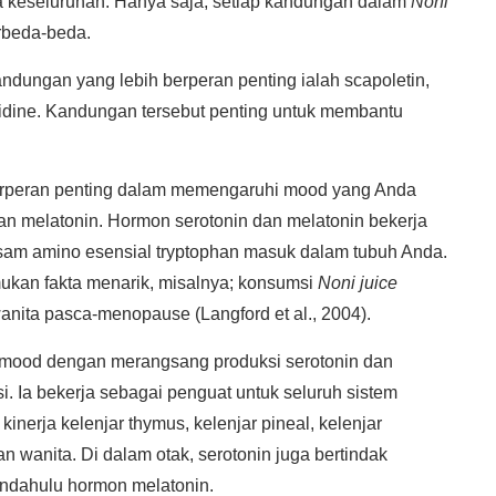
 keseluruhan. Hanya saja, setiap kandungan dalam
Noni
erbeda-beda.
ndungan yang lebih berperan penting ialah scapoletin,
tidine. Kandungan tersebut penting untuk membantu
rperan penting dalam memengaruhi mood yang Anda
 dan melatonin. Hormon serotonin dan melatonin bekerja
sam amino esensial tryptophan masuk dalam tubuh Anda.
ukan fakta menarik, misalnya; konsumsi
Noni juice
nita pasca-menopause (Langford et al., 2004).
mood dengan merangsang produksi serotonin dan
 Ia bekerja sebagai penguat untuk seluruh sistem
inerja kelenjar thymus, kelenjar pineal, kelenjar
an wanita. Di dalam otak, serotonin juga bertindak
endahulu hormon melatonin.