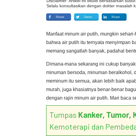
Disclaimer: Artikel ini ditulis berdasarkan su
Selalu konsultasikan dengan dokter masalah k
Share
Tweet
Share
Manfaat minum air putih, mungkin sehari-
bahwa air putih itu ternyata menyimpan ba
memang sangatlah banyak, padahal bent
Dimana-mana sekarang ini cukup banyak
minuman bersoda, minuman beralkohol,
meminum itu semua, akan lebih baik apabil
murah, juga khasiatnya benar-benar bag
dengan rajin minum air putih. Mari baca 
Tumpas
Kanker, Tumor, 
Kemoterapi dan Pembed