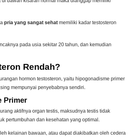
ya di bawah kisaran normal maka dianggap memiliki
wa
pria yang sangat sehat
memiliki kadar testosteron
uncaknya pada usia sekitar 20 tahun, dan kemudian
teron Rendah?
kurangan hormon testosteron, yaitu hipogonadisme primer
sing mempunyai penyebabnya sendiri.
 Primer
ang aktifnya organ testis, maksudnya testis tidak
tuk pertumbuhan dan kesehatan yang optimal.
oleh kelainan bawaan, atau dapat diakibatkan oleh cedera