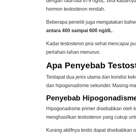
dengan rata-rata 679 ng/dL. Bila kadarn
hormon testosteron rendah.
Beberapa peneliti juga mengatakan bah
antara 400 sampai 600 ng/dL
.
Kadar testosteron pria sehat mencapai p
perlahan-lahan menurun.
Apa Penyebab Testos
Terdapat dua jenis utama dari kondisi ke
dan hipogonadisme sekunder. Masing-ma
Penyebab Hipogonadisme
Hipogonadisme primer disebabkan oleh kur
menghasilkan testosteron yang cukup un
Kurang aktifnya testis dapat disebabkan 