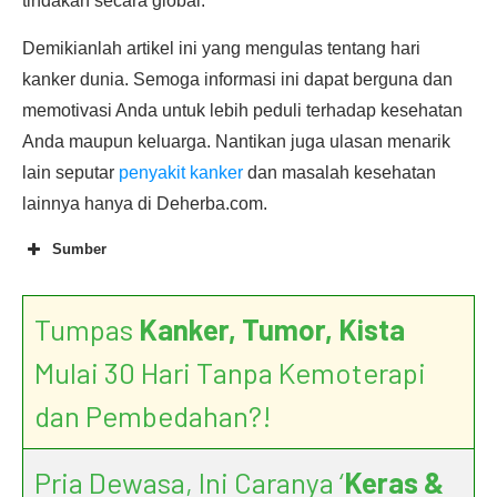
tindakan secara global.
Demikianlah artikel ini yang mengulas tentang hari
kanker dunia. Semoga informasi ini dapat berguna dan
memotivasi Anda untuk lebih peduli terhadap kesehatan
Anda maupun keluarga. Nantikan juga ulasan menarik
lain seputar
penyakit kanker
dan masalah kesehatan
lainnya hanya di Deherba.com.
Sumber
Tumpas
Kanker, Tumor, Kista
About World Cancer Day
Mulai 30 Hari Tanpa Kemoterapi
dan Pembedahan?!
Why Cancer?
Pria Dewasa, Ini Caranya ‘
Keras &