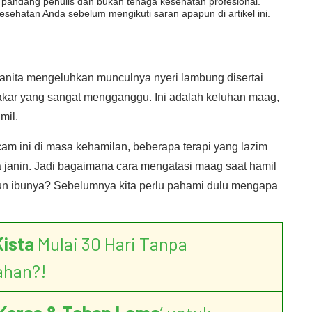
dut pandang penulis dan bukan tenaga kesehatan profesional.
esehatan Anda sebelum mengikuti saran apapun di artikel ini.
nita mengeluhkan munculnya nyeri lambung disertai
akar yang sangat mengganggu. Ini adalah keluhan maag,
mil.
am ini di masa kehamilan, beberapa terapi yang lazim
a janin. Jadi bagaimana cara mengatasi maag saat hamil
un ibunya? Sebelumnya kita perlu pahami dulu mengapa
Kista
Mulai 30 Hari Tanpa
ahan?!