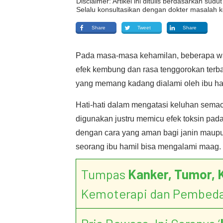
Disclaimer: Artikel ini ditulis berdasarkan su
Selalu konsultasikan dengan dokter masalah k
Share
Tweet
Share
Pada masa-masa kehamilan, beberapa wa
efek kembung dan rasa tenggorokan terb
yang memang kadang dialami oleh ibu ha
Hati-hati dalam mengatasi keluhan semac
digunakan justru memicu efek toksin pad
dengan cara yang aman bagi janin maup
seorang ibu hamil bisa mengalami maag.
Tumpas
Kanker, Tumor, 
Kemoterapi dan Pembed