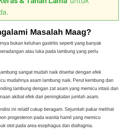
Keras & Tahan Lama
’ untuk
da.
ngalami Masalah Maag?
nya bukan keluhan gastritis seperti yang banyak
peradangan atau luka pada lambung yang perlu
ambung sangat mudah naik disertai dengan efek
icu mudahnya asam lambung naik. Perut kembung dan
inding lambung dengan zat asam yang memicu iritasi dan
naan akibat efek dari peningkatan jumlah asam.
isi ini relatif cukup beragam. Sejumlah pakar melihat
mon progesteron pada wanita hamil yang memicu
masuk otot pada area esophagus dan diafragma.