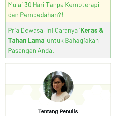
Is it safe to eat satay during pregnancy?
Mulai 30 Hari Tanpa Kemoterapi
dan Pembedahan?!
Pria Dewasa, Ini Caranya ‘
Keras &
5 Health Benefits Of Eating Lamb
Tahan Lama
’ untuk Bahagiakan
During Pregnancy
Pasangan Anda.
Tentang Penulis