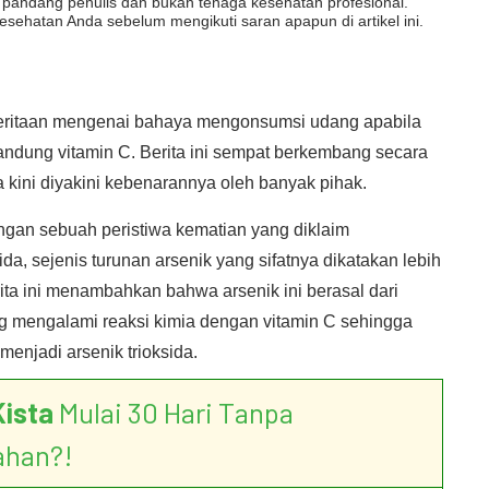
dut pandang penulis dan bukan tenaga kesehatan profesional.
esehatan Anda sebelum mengikuti saran apapun di artikel ini.
beritaan mengenai bahaya mengonsumsi udang apabila
ung vitamin C. Berita ini sempat berkembang secara
a kini diyakini kebenarannya oleh banyak pihak.
engan sebuah peristiwa kematian yang diklaim
da, sejenis turunan arsenik yang sifatnya dikatakan lebih
rita ini menambahkan bahwa arsenik ini berasal dari
g mengalami reaksi kimia dengan vitamin C sehingga
enjadi arsenik trioksida.
Kista
Mulai 30 Hari Tanpa
ahan?!