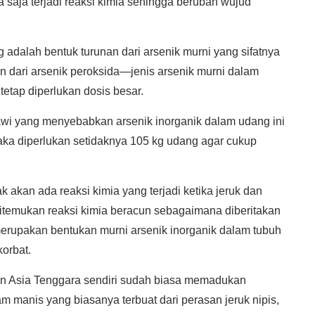
sa saja terjadi reaksi kimia sehingga berubah wujud
g adalah bentuk turunan dari arsenik murni yang sifatnya
n dari arsenik peroksida—jenis arsenik murni dalam
etap diperlukan dosis besar.
iawi yang menyebabkan arsenik inorganik dalam udang ini
maka diperlukan setidaknya 105 kg udang agar cukup
 akan ada reaksi kimia yang terjadi ketika jeruk dan
itemukan reaksi kimia beracun sebagaimana diberitakan
merupakan bentukan murni arsenik inorganik dalam tubuh
orbat.
dan Asia Tenggara sendiri sudah biasa memadukan
 manis yang biasanya terbuat dari perasan jeruk nipis,