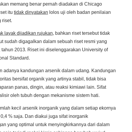
askan memang benar pernah diadakan di Chicago
set itu
tidak dinyatakan
lolos uji oleh badan penilaian
riset.
ak layak dijadikan rujukan
, bahkan riset tersebut tidak
sebut sudah digagalkan dalam sebuah riset resmi yang
a tahun 2013. Riset ini diselenggarakan University of
onal Standard.
an adanya kandungan arsenik dalam udang. Kandungan
tas bersifat organik yang artinya stabil, tidak bisa
paran panas, dingin, atau reaksi kimiawi lain. Sifat
lisir oleh tubuh dengan mekanisme sistem hati.
ah kecil arsenik inorganik yang dalam setiap ekornya
0,4 % saja. Dan diakui juga sifat inorganik
n yang optimal untuk menyingkirkannya dari dalam