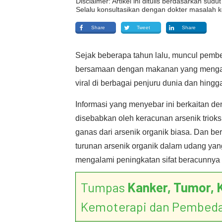
Disclaimer: Artikel ini ditulis berdasarkan su
Selalu konsultasikan dengan dokter masalah k
Share
Tweet
Share
Sejak beberapa tahun lalu, muncul pem
bersamaan dengan makanan yang mengand
viral di berbagai penjuru dunia dan hingg
Informasi yang menyebar ini berkaitan d
disebabkan oleh keracunan arsenik trioksi
ganas dari arsenik organik biasa. Dan be
turunan arsenik organik dalam udang yan
mengalami peningkatan sifat beracunnya m
Tumpas
Kanker, Tumor, 
Kemoterapi dan Pembed