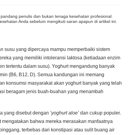
dut pandang penulis dan bukan tenaga kesehatan profesional.
esehatan Anda sebelum mengikuti saran apapun di artikel ini.
han susu yang dipercaya mampu memperbaiki sistem
ereka yang memiliki intoleransi laktosa (ketiadaan enzim
nen tertentu dalam susu). Yoghurt mengandung banyak
vitamin (B6, B12, D). Semua kandungan ini memang
kan konsumsi masyarakat akan yoghurt banyak yang telah
nasi beragam jenis buah-buahan yang menambah
da yang disebut dengan
‘yoghurt aloe’
dan cukup populer.
t mengatakan bahwa mereka merasakan manfaatnya
nggang, terbebas dari konstipasi atau sulit buang air