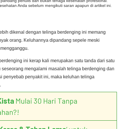
dut pandang penulis dan bukan tenaga kesehatan profesional.
esehatan Anda sebelum mengikuti saran apapun di artikel ini.
lebih dikenal dengan telinga berdenging ini memang
banyak orang. Keluhannya dipandang sepele meski
t mengganggu.
 berdenging ini kerap kali merupakan satu tanda dari satu
u seseorang mengalami masalah telinga berdenging dan
i penyebab penyakit ini, maka keluhan telinga
.
Kista
Mulai 30 Hari Tanpa
ahan?!