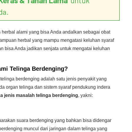
Keras & Tahan Lama
’ untuk
da.
s herbal alami yang bisa Anda andalkan sebagai obat
mampuan herbal yang mampu mengatasi keluhan syaraf
an bisa Anda jadikan senjata untuk mengatai keluhan
ami
Telinga Berdenging
?
telinga berdenging adalah satu jenis penyakit yang
a organ telinga dan sistem syaraf pendukung indera
a jenis masalah telinga berdenging
, yakni:
yuarakan suara berdenging yang bahkan bisa didengar
erdenging muncul dari jaringan dalam telinga yang