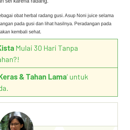
n sel karena radang.
sebagai obat herbal radang gusi. Asup Noni juice selama
adangan pada gusi dan lihat hasilnya. Peradangan pada
 akan kembali sehat.
Kista
Mulai 30 Hari Tanpa
ahan?!
Keras & Tahan Lama
’ untuk
da.