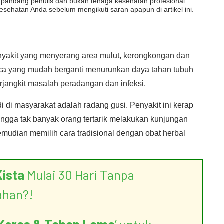
dut pandang penulis dan bukan tenaga kesehatan profesional.
esehatan Anda sebelum mengikuti saran apapun di artikel ini.
nyakit yang menyerang area mulut, kerongkongan dan
aca yang mudah berganti menurunkan daya tahan tubuh
angkit masalah peradangan dan infeksi.
di di masyarakat adalah radang gusi. Penyakit ini kerap
ngga tak banyak orang tertarik melakukan kunjungan
emudian memilih cara tradisional dengan obat herbal
Kista
Mulai 30 Hari Tanpa
ahan?!