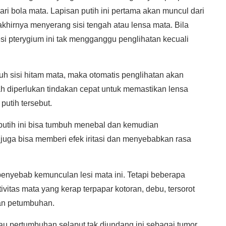
ri bola mata. Lapisan putih ini pertama akan muncul dari
akhirnya menyerang sisi tengah atau lensa mata. Bila
si pterygium ini tak mengganggu penglihatan kecuali
tuh sisi hitam mata, maka otomatis penglihatan akan
ilah diperlukan tindakan cepat untuk memastikan lensa
putih tersebut.
putih ini bisa tumbuh menebal dan kemudian
ga bisa memberi efek iritasi dan menyebabkan rasa
penyebab kemunculan lesi mata ini. Tetapi beberapa
vitas mata yang kerap terpapar kotoran, debu, tersorot
an petumbuhan.
au pertumbuhan selaput tak diundang ini sebagai tumor