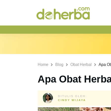
Home
Blog
Obat Herbal
Apa Ob
Apa Obat Herba
DITULIS OLEH:
CINDY WIJAYA