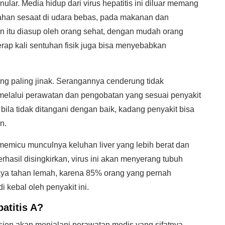
lar. Media hidup dari virus hepatitis ini diluar memang
tahan sesaat di udara bebas, pada makanan dan
itu diasup oleh orang sehat, dengan mudah orang
kerap kali sentuhan fisik juga bisa menyebabkan
ang paling jinak. Serangannya cenderung tidak
 melalui perawatan dan pengobatan yang sesuai penyakit
bila tidak ditangani dengan baik, kadang penyakit bisa
n.
emicu munculnya keluhan liver yang lebih berat dan
erhasil disingkirkan, virus ini akan menyerang tubuh
daya tahan lemah, karena 85% orang yang pernah
 kebal oleh penyakit ini.
atitis A?
asien akan menjalani perawatan medis yang sifatnya