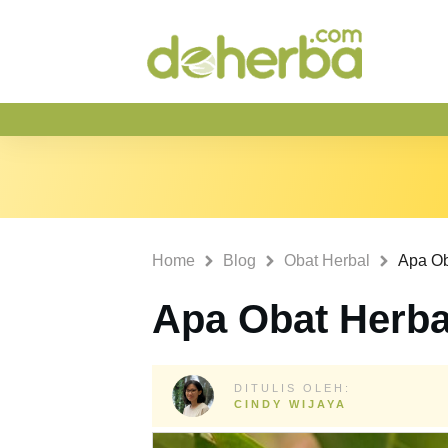
Home
Blog
Obat Herbal
Apa Ob
Apa Obat Herba
DITULIS OLEH:
CINDY WIJAYA