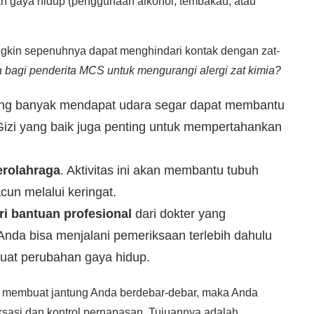
dan gaya hidup (penggunaan alkohol, tembakau, atau
ngkin sepenuhnya dapat menghindari kontak dengan zat-
 bagi penderita MCS untuk mengurangi alergi zat kimia?
g banyak mendapat udara segar dapat membantu
Gizi yang baik juga penting untuk mempertahankan
erolahraga
. Aktivitas ini akan membantu tubuh
un melalui keringat.
i bantuan profesional
dari dokter yang
Anda bisa menjalani pemeriksaan terlebih dahulu
at perubahan gaya hidup.
t membuat jantung Anda berdebar-debar, maka Anda
ksasi dan kontrol pernapasan. Tujuannya adalah