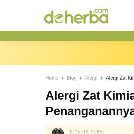
Home
Blog
Alergi
Alergi Zat Kim
Penangananny
DITULIS OLEH: