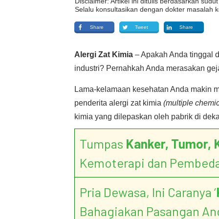
Disclaimer: Artikel ini ditulis berdasarkan su
Selalu konsultasikan dengan dokter masalah k
Share
Tweet
Share
Alergi Zat Kimia
– Apakah Anda tinggal 
industri? Pernahkah Anda merasakan gejal
Lama-kelamaan kesehatan Anda makin mero
penderita alergi zat kimia
(multiple chemi
kimia yang dilepaskan oleh pabrik di dek
Tumpas
Kanker, Tumor, 
Kemoterapi dan Pembed
Pria Dewasa, Ini Caranya ‘
Bahagiakan Pasangan An