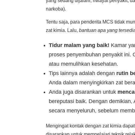
yang sedang dijalani, riwayat penyakit, 
narkoba).
Tentu saja, para penderita MCS tidak mu
zat kimia. Lalu,
bantuan apa yang tersedia
Tidur malam yang baik!
Kamar yan
proses penyembuhan penyakit ini. 
atau memulihkan kesehatan.
Tips lainnya adalah dengan
rutin b
Anda dalam menyingkirkan zat berac
Anda juga disarankan untuk
mencar
bereputasi baik. Dengan demikian, 
secara menyeluruh, sebelum membu
Mengingat kontak dengan zat kimia dapa
disarankan untuk mempelajari teknik rela