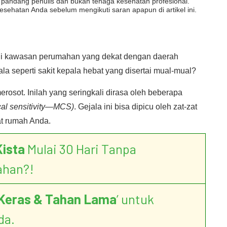
dut pandang penulis dan bukan tenaga kesehatan profesional.
esehatan Anda sebelum mengikuti saran apapun di artikel ini.
di kawasan perumahan yang dekat dengan daerah
a seperti sakit kepala hebat yang disertai mual-mual?
sot. Inilah yang seringkali dirasa oleh beberapa
cal sensitivity—MCS)
. Gejala ini bisa dipicu oleh zat-zat
at rumah Anda.
Kista
Mulai 30 Hari Tanpa
ahan?!
Keras & Tahan Lama
’ untuk
da.