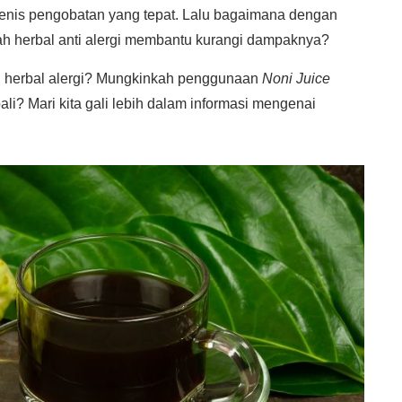
enis pengobatan yang tepat. Lalu bagaimana dengan
ah herbal anti alergi membantu kurangi dampaknya?
 herbal alergi? Mungkinkah penggunaan
Noni Juice
i? Mari kita gali lebih dalam informasi mengenai