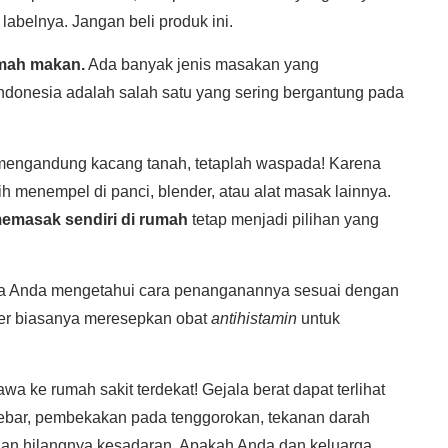
belnya. Jangan beli produk ini.
umah makan.
Ada banyak jenis masakan yang
onesia adalah salah satu yang sering bergantung pada
mengandung kacang tanah, tetaplah waspada! Karena
 menempel di panci, blender, atau alat masak lainnya.
emasak sendiri di rumah
tetap menjadi pilihan yang
iknya Anda mengetahui cara penanganannya sesuai dengan
kter biasanya meresepkan obat
antihistamin
untuk
awa ke rumah sakit terdekat! Gejala berat dapat terlihat
debar, pembekakan pada tenggorokan, tekanan darah
, dan hilangnya kesadaran. Apakah Anda dan keluarga