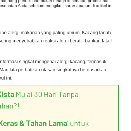
dut pandang penulis dan bukan tenaga kesehatan profesional.
esehatan Anda sebelum mengikuti saran apapun di artikel ini.
tipe alergi makanan yang paling umum. Kacang tanah
sering menyebabkan reaksi alergi berat—bahkan fatal!
informasi singkat mengenai alergi kacang, termasuk
ri kita perhatikan ulasan singkatnya berdasarkan
ut ini.
Kista
Mulai 30 Hari Tanpa
ahan?!
Keras & Tahan Lama
’ untuk