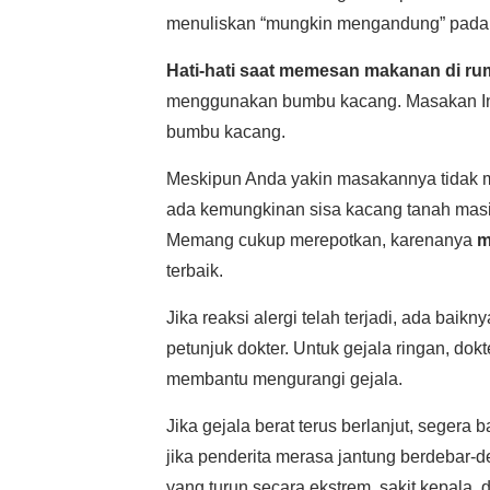
menuliskan “mungkin mengandung” pada la
Hati-hati saat memesan makanan di r
menggunakan bumbu kacang. Masakan Ind
bumbu kacang.
Meskipun Anda yakin masakannya tidak 
ada kemungkinan sisa kacang tanah masih
Memang cukup merepotkan, karenanya
m
terbaik.
Jika reaksi alergi telah terjadi, ada ba
petunjuk dokter. Untuk gejala ringan, do
membantu mengurangi gejala.
Jika gejala berat terus berlanjut, segera b
jika penderita merasa jantung berdebar-
yang turun secara ekstrem, sakit kepala