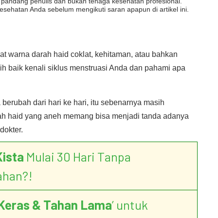
dut pandang penulis dan bukan tenaga kesehatan profesional.
esehatan Anda sebelum mengikuti saran apapun di artikel ini.
t warna darah haid coklat, kehitaman, atau bahkan
ih baik kenali siklus menstruasi Anda dan pahami apa
erubah dari hari ke hari, itu sebenarnya masih
ah haid yang aneh memang bisa menjadi tanda adanya
dokter.
Kista
Mulai 30 Hari Tanpa
ahan?!
Keras & Tahan Lama
’ untuk