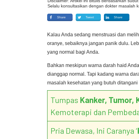
Disclaimer: Artikel ini ditulis berdasarkan su
Selalu konsultasikan dengan dokter masalah k
Share
Tweet
Share
Kalau Anda sedang menstruasi dan meliha
oranye, sebaiknya jangan panik dulu. Leb
yang normal bagi Anda.
Bahkan meskipun warna darah haid Anda b
dianggap normal. Tapi kadang warna dar
masalah kesehatan yang butuh ditangani 
Tumpas
Kanker, Tumor, 
Kemoterapi dan Pembed
Pria Dewasa, Ini Caranya ‘