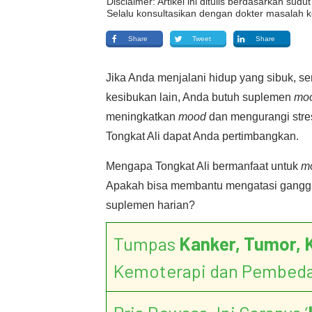
Disclaimer: Artikel ini ditulis berdasarkan su
Selalu konsultasikan dengan dokter masalah k
Share
Tweet
Share
Jika Anda menjalani hidup yang sibuk, se
kesibukan lain, Anda butuh suplemen
moo
meningkatkan
mood
dan mengurangi stres
Tongkat Ali dapat Anda pertimbangkan.
Mengapa Tongkat Ali bermanfaat untuk
m
Apakah bisa membantu mengatasi gangg
suplemen harian?
Tumpas
Kanker, Tumor, 
Kemoterapi dan Pembed