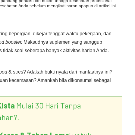
dut pandang penulis dan bukan tenaga kesehatan profesional.
esehatan Anda sebelum mengikuti saran apapun di artikel ini.
ring bepergian, dikejar tenggat waktu pekerjaan, dan
d booster.
Maksudnya suplemen yang sanggup
 tidak soal seberapa banyak aktivitas harian Anda.
ood
& stres? Adakah bukti nyata dari manfaatnya ini?
uan kecemasan? Amankah bila dikonsumsi sebagai
Kista
Mulai 30 Hari Tanpa
ahan?!