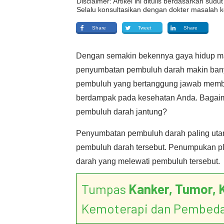
Disclaimer: Artikel ini ditulis berdasarkan su
Selalu konsultasikan dengan dokter masalah k
Share
Tweet
Share
Dengan semakin bekennya gaya hidup ma
penyumbatan pembuluh darah makin bany
pembuluh yang bertanggung jawab membaw
berdampak pada kesehatan Anda. Bagaim
pembuluh darah jantung?
Penyumbatan pembuluh darah paling uta
pembuluh darah tersebut. Penumpukan pla
darah yang melewati pembuluh tersebut.
Tumpas
Kanker, Tumor, 
Kemoterapi dan Pembed