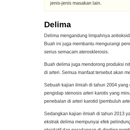
jenis-jenis masakan lain.
Delima
Delima mengandung limpahnya antioksid
Buah ini juga membantu mengurangi penu
serius semacam aterosklerosis.
Buah delima juga mendorong produksi nitr
di arteri. Semua manfaat tersebut aka
Sebuah kajian ilmiah di tahun 2004 yang
pengidap stenosis arteri karotis yang m
penebalan di arteri karotid (pembuluh arte
Sedangkan kajian ilmiah di tahun 2013 y
ekstrak delima mempunyai efek pelindun
oksidatif dan peradangan di dinding pem