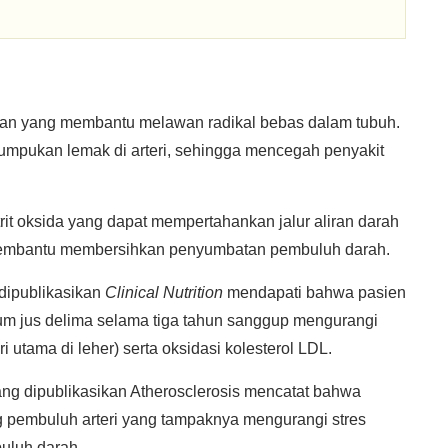
an yang membantu melawan radikal bebas dalam tubuh.
mpukan lemak di arteri, sehingga mencegah penyakit
it oksida yang dapat mempertahankan jalur aliran darah
n membantu membersihkan penyumbatan pembuluh darah.
 dipublikasikan
Clinical Nutrition
mendapati bahwa pasien
inum jus delima selama tiga tahun sanggup mengurangi
ri utama di leher) serta oksidasi kolesterol LDL.
ang dipublikasikan Atherosclerosis mencatat bahwa
g pembuluh arteri yang tampaknya mengurangi stres
buluh darah.