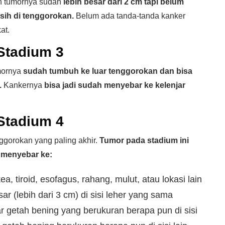
an tumornya sudah
lebih besar dari 2 cm tapi belum
sih di tenggorokan.
Belum ada tanda-tanda kanker
at.
Stadium 3
umornya
sudah tumbuh ke luar tenggorokan dan bisa
.
Kankernya
bisa jadi sudah menyebar ke kelenjar
Stadium 4
ggorokan yang paling akhir.
Tumor pada stadium ini
 menyebar ke:
kea, tiroid, esofagus, rahang, mulut, atau lokasi lain
ar (lebih dari 3 cm) di sisi leher yang sama
 getah bening yang berukuran berapa pun di sisi