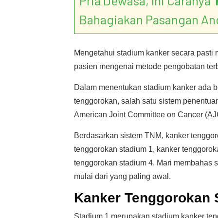
Pria Dewasa, Ini Caranya ‘
Bahagiakan Pasangan An
Mengetahui stadium kanker secara past
pasien mengenai metode pengobatan terba
Dalam menentukan stadium kanker ada be
tenggorokan, salah satu sistem penentu
American Joint Committee on Cancer (AJ
Berdasarkan sistem TNM, kanker tenggor
tenggorokan stadium 1, kanker tenggorok
tenggorokan stadium 4. Mari membahas s
mulai dari yang paling awal.
Kanker Tenggorokan 
Stadium 1 merupakan stadium kanker ten