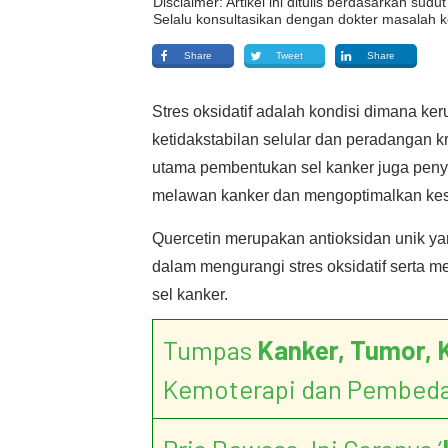
Disclaimer: Artikel ini ditulis berdasarkan su
Selalu konsultasikan dengan dokter masalah k
Share
Tweet
Share
Stres oksidatif adalah kondisi dimana k
ketidakstabilan selular dan peradangan kr
utama pembentukan sel kanker juga penyak
melawan kanker dan mengoptimalkan keseh
Quercetin merupakan antioksidan unik ya
dalam mengurangi stres oksidatif sert
sel kanker.
Tumpas
Kanker, Tumor, 
Kemoterapi dan Pembed