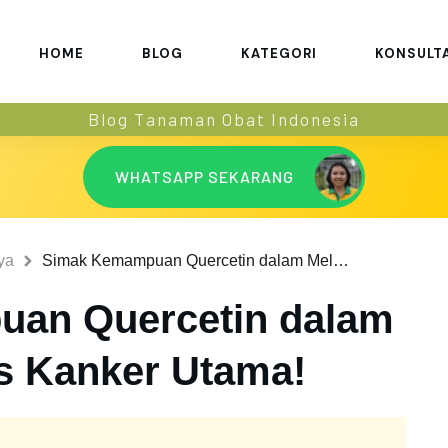
HOME
BLOG
KATEGORI
KONSULT
Blog Tanaman Obat Indonesia
WHATSAPP SEKARANG
ya
Simak Kemampuan Quercetin dalam Melawan 7 Jenis Kanker Utama!
an Quercetin dalam
s Kanker Utama!