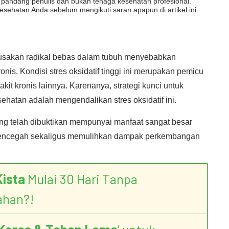
dut pandang penulis dan bukan tenaga kesehatan profesional.
esehatan Anda sebelum mengikuti saran apapun di artikel ini.
erusakan radikal bebas dalam tubuh menyebabkan
onis. Kondisi stres oksidatif tinggi ini merupakan pemicu
it kronis lainnya. Karenanya, strategi kunci untuk
atan adalah mengendalikan stres oksidatif ini.
ng telah dibuktikan mempunyai manfaat sangat besar
a mencegah sekaligus memulihkan dampak perkembangan
Kista
Mulai 30 Hari Tanpa
ahan?!