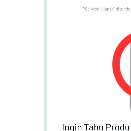
PS: Area iklan ini ditanda
Ingin Tahu Prod