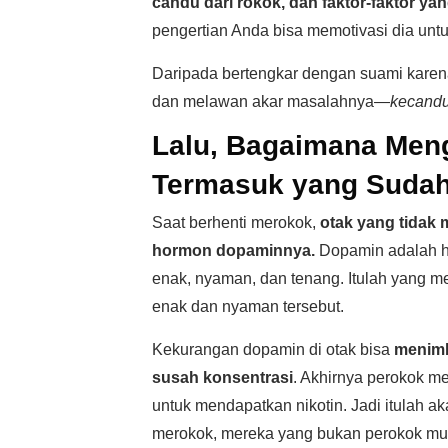
candu dari rokok, dan faktor-faktor 
pengertian Anda bisa memotivasi dia unt
Daripada bertengkar dengan suami kare
dan melawan akar masalahnya—
kecandu
Lalu, Bagaimana Men
Termasuk yang Suda
Saat berhenti merokok,
otak yang tidak
hormon dopaminnya.
Dopamin adalah 
enak, nyaman, dan tenang. Itulah yang m
enak dan nyaman tersebut.
Kekurangan dopamin di otak bisa
menimb
susah konsentrasi
. Akhirnya perokok 
untuk mendapatkan nikotin. Jadi itulah a
merokok, mereka yang bukan perokok mun