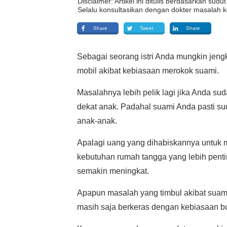
Disclaimer: Artikel ini ditulis berdasarkan su
Selalu konsultasikan dengan dokter masalah k
Share
Tweet
Share
Sebagai seorang istri Anda mungkin jengk
mobil akibat kebiasaan merokok suami.
Masalahnya lebih pelik lagi jika Anda s
dekat anak. Padahal suami Anda pasti s
anak-anak.
Apalagi uang yang dihabiskannya untuk 
kebutuhan rumah tangga yang lebih pent
semakin meningkat.
Apapun masalah yang timbul akibat suami
masih saja berkeras dengan kebiasaan bu