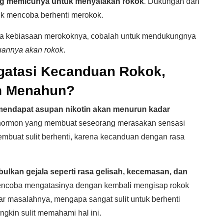
yang memicunya untuk menyalakan rokok
. Dukungan dan
uk mencoba berhenti merokok.
na kebiasaan merokoknya, cobalah untuk mendukungnya
annya akan rokok
.
gatasi Kecanduan Rokok,
h Menahun?
 mendapat asupan nikotin akan menurun kadar
hormon yang membuat seseorang merasakan sensasi
embuat sulit berhenti, karena kecanduan dengan rasa
ulkan gejala seperti rasa gelisah, kecemasan, dan
mencoba mengatasinya dengan kembali mengisap rokok
kar masalahnya, mengapa sangat sulit untuk berhenti
gkin sulit memahami hal ini.