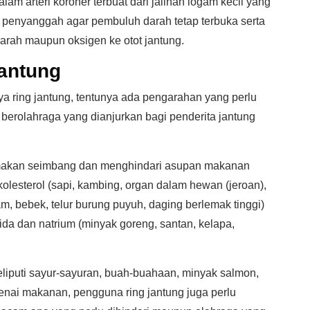
lam arteri koroner terbuat dari jalinan logam kecil yang
 penyanggah agar pembuluh darah tetap terbuka serta
rah maupun oksigen ke otot jantung.
antung
 ring jantung, tentunya ada pengarahan yang perlu
berolahraga yang dianjurkan bagi penderita jantung
a makan seimbang dan menghindari asupan makanan
esterol (sapi, kambing, organ dalam hewan (jeroan),
ayam, bebek, telur burung puyuh, daging berlemak tinggi)
a dan natrium (minyak goreng, santan, kelapa,
iputi sayur-sayuran, buah-buahaan, minyak salmon,
nai makanan, pengguna ring jantung juga perlu