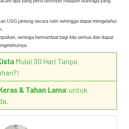
acam apa yang perlu dihindari maupun olahraga yang
kan USG jantung secara rutin sehingga dapat mengetahui
n.
ampaikan, semoga bermanfaat bagi kita semua dan dapat
ngetahuinya.
Kista
Mulai 30 Hari Tanpa
ahan?!
Keras & Tahan Lama
’ untuk
da.