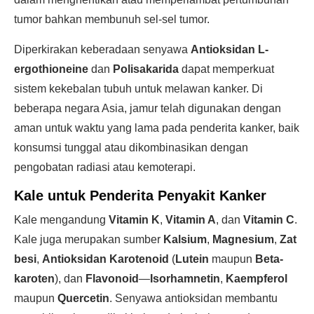
tumor bahkan membunuh sel-sel tumor.
Diperkirakan keberadaan senyawa
Antioksidan L-
ergothioneine
dan
Polisakarida
dapat memperkuat
sistem kekebalan tubuh untuk melawan kanker. Di
beberapa negara Asia, jamur telah digunakan dengan
aman untuk waktu yang lama pada penderita kanker, baik
konsumsi tunggal atau dikombinasikan dengan
pengobatan radiasi atau kemoterapi.
Kale untuk Penderita Penyakit Kanker
Kale mengandung
Vitamin K
,
Vitamin A
, dan
Vitamin C
.
Kale juga merupakan sumber
Kalsium
,
Magnesium
,
Zat
besi
,
Antioksidan
Karotenoid
(
Lutein
maupun
Beta-
karoten
), dan
Flavonoid
—
Isorhamnetin
,
Kaempferol
maupun
Quercetin
. Senyawa antioksidan membantu