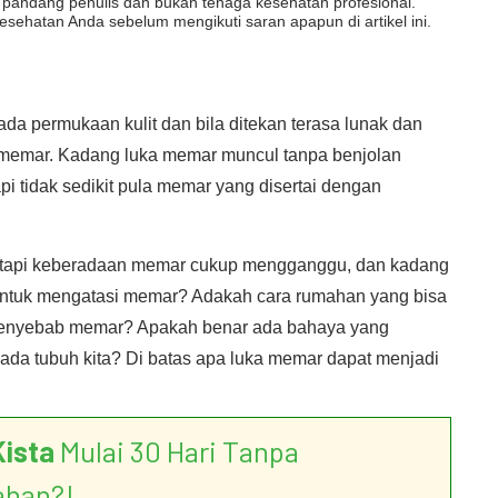
dut pandang penulis dan bukan tenaga kesehatan profesional.
esehatan Anda sebelum mengikuti saran apapun di artikel ini.
a permukaan kulit dan bila ditekan terasa lunak dan
a memar. Kadang luka memar muncul tanpa benjolan
i tidak sedikit pula memar yang disertai dengan
tetapi keberadaan memar cukup mengganggu, dan kadang
untuk mengatasi memar? Adakah cara rumahan yang bisa
a penyebab memar? Apakah benar ada bahaya yang
ada tubuh kita? Di batas apa luka memar dapat menjadi
Kista
Mulai 30 Hari Tanpa
ahan?!