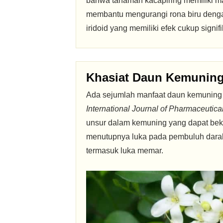
bahwa tanaman kacapiring memiliki ma
membantu mengurangi rona biru denga
iridoid yang memiliki efek cukup signi
Khasiat Daun Kemuning
Ada sejumlah manfaat daun kemuning 
International Journal of Pharmaceutica
unsur dalam kemuning yang dapat be
menutupnya luka pada pembuluh dara
termasuk luka memar.