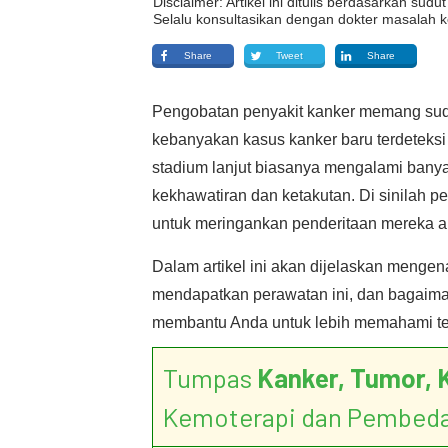
Disclaimer: Artikel ini ditulis berdasarkan su
Selalu konsultasikan dengan dokter masalah k
Share
Tweet
Share
Pengobatan penyakit kanker memang sud
kebanyakan kasus kanker baru terdeteksi
stadium lanjut biasanya mengalami banya
kekhawatiran dan ketakutan. Di sinilah pe
untuk meringankan penderitaan mereka ak
Dalam artikel ini akan dijelaskan mengena
mendapatkan perawatan ini, dan bagaiman
membantu Anda untuk lebih memahami tent
Tumpas
Kanker, Tumor, 
Kemoterapi dan Pembed