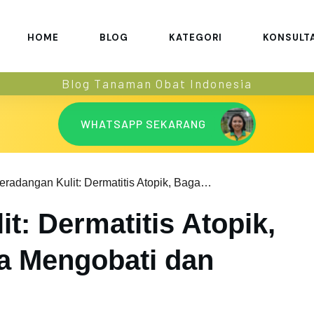
HOME
BLOG
KATEGORI
KONSULT
Blog Tanaman Obat Indonesia
WHATSAPP SEKARANG
Peradangan Kulit: Dermatitis Atopik, Bagaimana Cara Mengobati dan Mencegahnya?
t: Dermatitis Atopik,
a Mengobati dan