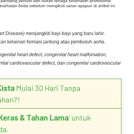
dut pandang penulis dan bukan tenaga kesehatan profesional.
esehatan Anda sebelum mengikuti saran apapun di artikel ini.
rt Disease)
menjangkiti bayi-bayi yang baru lahir.
an kelainan formasi jantung atau pembuluh aorta.
genital heart defect, congenital heart malfomation,
ital cardiovascular defect,
dan
congenital cardiovascular
Kista
Mulai 30 Hari Tanpa
ahan?!
Keras & Tahan Lama
’ untuk
da.