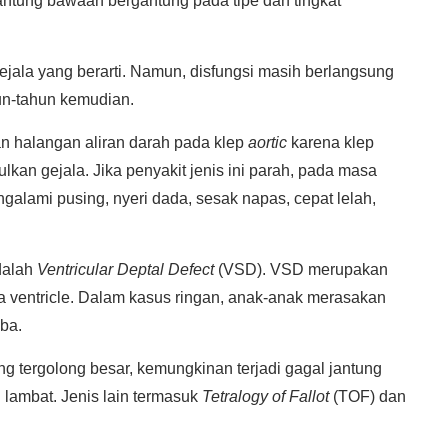
jantung bawaan bergantung pada tipe dan tingkat
jala yang berarti. Namun, disfungsi masih berlangsung
un-tahun kemudian.
n halangan aliran darah pada klep
aortic
karena klep
lkan gejala. Jika penyakit jenis ini parah, pada masa
alami pusing, nyeri dada, sesak napas, cepat lelah,
dalah
Ventricular Deptal Defect
(VSD). VSD merupakan
a ventricle. Dalam kasus ringan, anak-anak merasakan
iba.
ng tergolong besar, kemungkinan terjadi gagal jantung
 lambat. Jenis lain termasuk
Tetralogy of Fallot
(TOF) dan