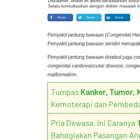
Disclaimer: Artikel ini ditulis berdasarkan su
Selalu konsultasikan dengan dokter masalah k
Share
Tweet
Share
Penyakit jantung bawaan
(Congenital Hea
Penyakit jantung bawaan sendiri merupak
Penyakit jantung bawaan disebut juga
con
congenital cardiovascular disease, congen
malformation.
Tumpas
Kanker, Tumor, 
Kemoterapi dan Pembed
Pria Dewasa, Ini Caranya ‘
Bahagiakan Pasangan An