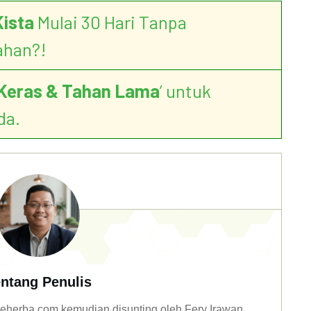
Kista
Mulai 30 Hari Tanpa
ahan?!
Keras & Tahan Lama
’ untuk
da.
ntang Penulis
n deherba.com kemudian disunting oleh Fery Irawan