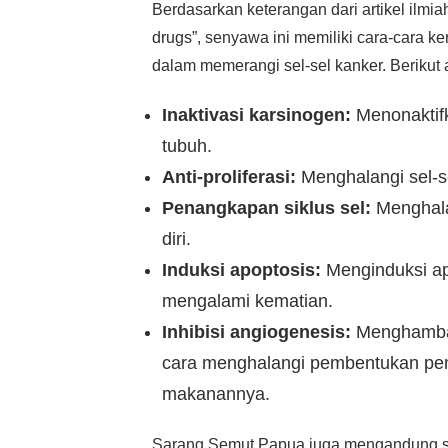
Berdasarkan keterangan dari artikel ilmiah
drugs”, senyawa ini memiliki cara-cara k
dalam memerangi sel-sel kanker. Berikut 
Inaktivasi karsinogen:
Menonaktifk
tubuh.
Anti-proliferasi:
Menghalangi sel-s
Penangkapan siklus sel:
Menghala
diri.
Induksi apoptosis:
Menginduksi ap
mengalami kematian.
Inhibisi angiogenesis:
Menghambat
cara menghalangi pembentukan pe
makanannya.
Sarang Semut Papua juga mengandung s