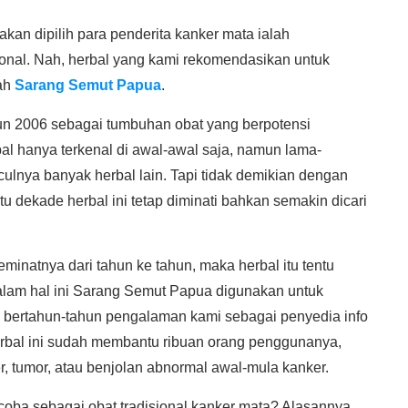
 akan dipilih para penderita kanker mata ialah
onal. Nah, herbal yang kami rekomendasikan untuk
ah
Sarang Semut Papua
.
hun 2006 sebagai tumbuhan obat yang berpotensi
l hanya terkenal di awal-awal saja, namun lama-
lnya banyak herbal lain. Tapi tidak demikian dengan
u dekade herbal ini tetap diminati bahkan semakin dicari
minatnya dari tahun ke tahun, maka herbal itu tentu
lam hal ini Sarang Semut Papua digunakan untuk
 bertahun-tahun pengalaman kami sebagai penyedia info
erbal ini sudah membantu ribuan orang penggunanya,
, tumor, atau benjolan abnormal awal-mula kanker.
ba sebagai obat tradisional kanker mata? Alasannya