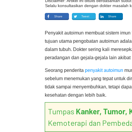
Disclaimer: Artikel ini ditulis berdasarkan su
Selalu konsultasikan dengan dokter masalah k
Share
Tweet
Share
Penyakit autoimun membuat sistem imun tu
tujuan utama pengobatan autoimun adala
dalam tubuh. Dokter sering kali meresep
peradangan dan gejala-gejala lain akibat
Seorang penderita
penyakit autoimun
mun
sebelum menemukan yang tepat untuk di
tidak sampai menyembuhkan, tetapi dapa
kesehatan dengan lebih baik.
Tumpas
Kanker, Tumor, 
Kemoterapi dan Pembed