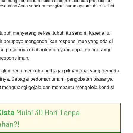
dut pandang penulis dan bukan tenaga kesehatan profesional.
esehatan Anda sebelum mengikuti saran apapun di artikel ini.
buh menyerang sel-sel tubuh itu sendiri. Karena itu
h berupaya mengendalikan respons imun yang ada di
kan pasiennya obat autoimun yang dapat mengurangi
 respons imun.
gkin perlu mencoba berbagai pilihan obat yang berbeda
rinya. Sebagai pedoman umum, pengobatan biasanya
t mengurangi gejala dan membantu mengelola kondisi
Kista
Mulai 30 Hari Tanpa
ahan?!