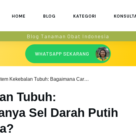
HOME
BLOG
KATEGORI
KONSULT
Blog Tanaman Obat Indonesia
WHATSAPP SEKARANG
Sistem Kekebalan Tubuh: Bagaimana Caranya Sel Darah Putih Melindungi Anda?
an Tubuh:
nya Sel Darah Putih
da?