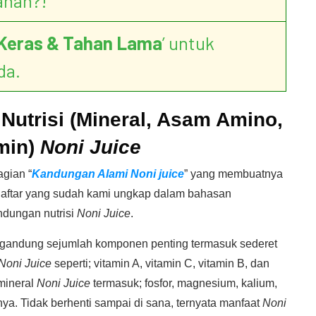
ahan?!
Keras & Tahan Lama
’ untuk
da.
utrisi (Mineral, Asam Amino,
min)
Noni Juice
gian “
Kandungan Alami Noni juice
” yang membuatnya
Daftar yang sudah kami ungkap dalam bahasan
dungan nutrisi
Noni Juice
.
andung sejumlah komponen penting termasuk sederet
Noni Juice
seperti; vitamin A, vitamin C, vitamin B, dan
mineral
Noni Juice
termasuk; fosfor, magnesium, kalium,
ya. Tidak berhenti sampai di sana, ternyata manfaat
Noni