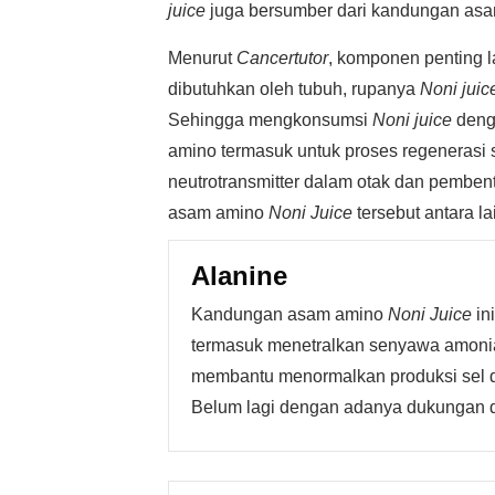
juice
juga bersumber dari kandungan asa
Menurut
Cancertutor
, komponen penting l
dibutuhkan oleh tubuh, rupanya
Noni juic
Sehingga mengkonsumsi
Noni juice
deng
amino termasuk untuk proses regenerasi sel
neutrotransmitter dalam otak dan pembent
asam amino
Noni Juice
tersebut antara la
Alanine
Kandungan asam amino
Noni Juice
in
termasuk menetralkan senyawa amonia 
membantu menormalkan produksi sel d
Belum lagi dengan adanya dukungan 