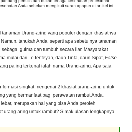
dut pandang penulis dan bukan tenaga kesehatan profesional.
esehatan Anda sebelum mengikuti saran apapun di artikel ini.
tanaman Urang-aring yang populer dengan khasiatnya
 Namun, tahukah Anda, seperti apa sebetulnya tanaman
n sebagai gulma dan tumbuh secara liar. Masyarakat
 mulai dari Te-lenteyan, daun Tinta, daun Sipat,
False
ng paling terkenal ialah nama Urang-aring. Apa saja
nformasi singkat mengenai 2 khasiat urang-aring untuk
ing yang bermanfaat bagi perawatan rambut Anda.
 lebat, merupakan hal yang bisa Anda peroleh.
 urang-aring untuk rambut? Simak ulasan lengkapnya