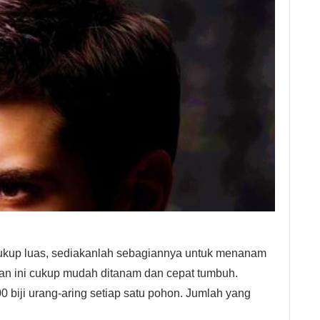
cukup luas, sediakanlah sebagiannya untuk menanam
an ini cukup mudah ditanam dan cepat tumbuh.
 biji urang-aring setiap satu pohon. Jumlah yang