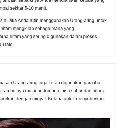
ng terbaik, sebaiknya Anda mendiamkan kepala yang
pai sekitar 5-10 menit.
ersih. Jika Anda rutin menggunakan Urang-aring untuk
 hitam mengkilap sebagaimana yang
warna hitam yang sering digunakan dalam proses
u tato.
masan Urang-aring juga kerap digunakan para ibu
a rambutnya mulai bertumbuh, bisa subur dan hitam.
campurkan dengan minyak Kelapa untuk menyuburkan