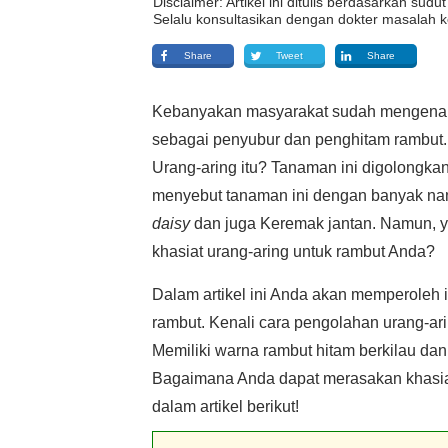
Disclaimer: Artikel ini ditulis berdasarkan su
Selalu konsultasikan dengan dokter masalah k
Share
Tweet
Share
Kebanyakan masyarakat sudah mengenal 
sebagai penyubur dan penghitam rambut.
Urang-aring itu? Tanaman ini digolongka
menyebut tanaman ini dengan banyak nama
daisy
dan juga Keremak jantan. Namun, ya
khasiat urang-aring untuk rambut Anda?
Dalam artikel ini Anda akan memperoleh i
rambut. Kenali cara pengolahan urang-ar
Memiliki warna rambut hitam berkilau dan
Bagaimana Anda dapat merasakan khasiat
dalam artikel berikut!