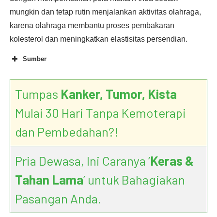
mungkin dan tetap rutin menjalankan aktivitas olahraga,
karena olahraga membantu proses pembakaran
kolesterol dan meningkatkan elastisitas persendian.
Sumber
Tumpas
Kanker, Tumor, Kista
Mulai 30 Hari Tanpa Kemoterapi
dan Pembedahan?!
Is There a Relationship Between
Pria Dewasa, Ini Caranya ‘
Keras &
Hypertriglyceridemia and High Uric Acid Levels?
Tahan Lama
’ untuk Bahagiakan
Pasangan Anda.