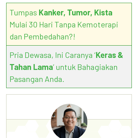
Tumpas
Kanker, Tumor, Kista
Mulai 30 Hari Tanpa Kemoterapi
dan Pembedahan?!
How Cancer Was First Discovered and
Treated
Pria Dewasa, Ini Caranya ‘
Keras &
Tahan Lama
’ untuk Bahagiakan
Pasangan Anda.