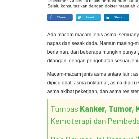
Disclaimer: Artikel ini ditulis berdasarkan su
Selalu konsultasikan dengan dokter masalah k
Share
Tweet
Share
Ada macam-macam jenis asma, semuanya p
napas dan sesak dada. Namun masing-ma
berlainan, dan beberapa mungkin punya 
ditangani dengan pengobatan sesuai jeni
Macam-macam jenis asma antara lain: asm
dipicu obat, asma nokturnal, asma dipicu
asma akibat pekerjaan, dan asma resisten
Tumpas
Kanker, Tumor, 
Kemoterapi dan Pembed