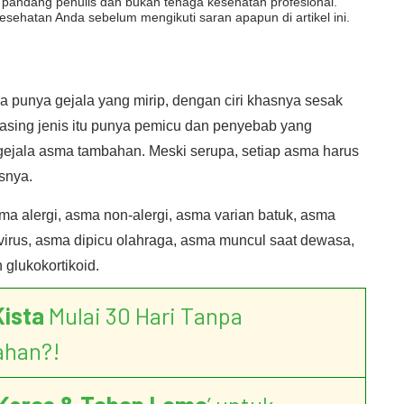
dut pandang penulis dan bukan tenaga kesehatan profesional.
esehatan Anda sebelum mengikuti saran apapun di artikel ini.
unya gejala yang mirip, dengan ciri khasnya sesak
sing jenis itu punya pemicu dan penyebab yang
gejala asma tambahan. Meski serupa, setiap asma harus
snya.
a alergi, asma non-alergi, asma varian batuk, asma
 virus, asma dipicu olahraga, asma muncul saat dewasa,
 glukokortikoid.
Kista
Mulai 30 Hari Tanpa
ahan?!