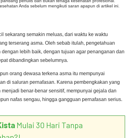
dut pandang penulis dan bukan tenaga kesehatan profesional.
esehatan Anda sebelum mengikuti saran apapun di artikel ini.
cil sekarang semakin meluas, dari waktu ke waktu
ang terserang asma. Oleh sebab itulah, pengetahuan
kan dengan lebih baik, dengan tujuan agar penanganan dan
cepat dibandingkan sebelumnya.
upun orang dewasa terkena asma itu mempunyai
an di saluran pernafasan. Karena pembengkakan yang
n menjadi benar-benar sensitif, mempunyai gejala dan
aupun nafas sengau, hingga gangguan pernafasan serius.
Kista
Mulai 30 Hari Tanpa
ahan?!