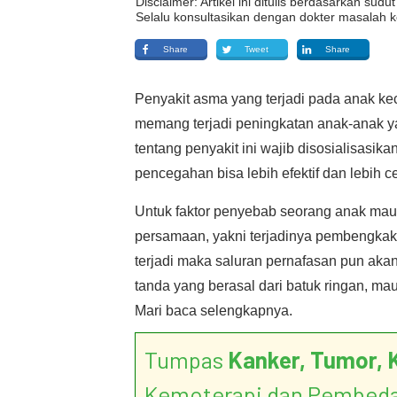
Disclaimer: Artikel ini ditulis berdasarkan su
Selalu konsultasikan dengan dokter masalah k
Share
Tweet
Share
Penyakit asma yang terjadi pada anak ke
memang terjadi peningkatan anak-anak y
tentang penyakit ini wajib disosialisasi
pencegahan bisa lebih efektif dan lebih 
Untuk faktor penyebab seorang anak ma
persamaan, yakni terjadinya pembengkak
terjadi maka saluran pernafasan pun aka
tanda yang berasal dari batuk ringan, m
Mari baca selengkapnya.
Tumpas
Kanker, Tumor, 
Kemoterapi dan Pembed