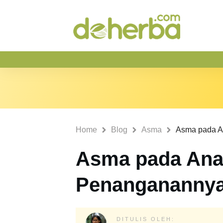
Home
Blog
Asma
Asma pada Ana
Penangananny
DITULIS OLEH: