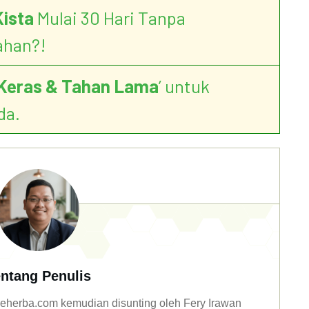
Kista
Mulai 30 Hari Tanpa
ahan?!
Keras & Tahan Lama
’ untuk
da.
ntang Penulis
n deherba.com kemudian disunting oleh Fery Irawan