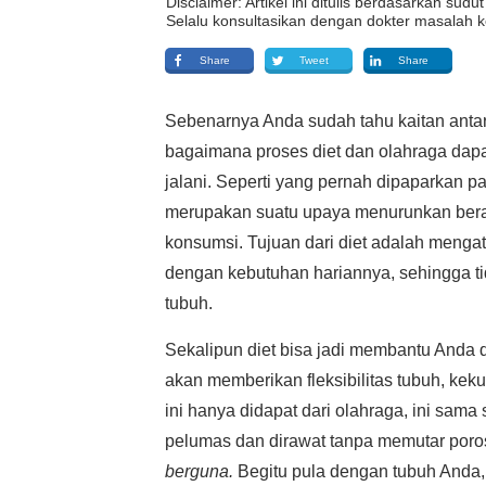
Disclaimer: Artikel ini ditulis berdasarkan su
Selalu konsultasikan dengan dokter masalah k
Share
Tweet
Share
Sebenarnya Anda sudah tahu kaitan antara
bagaimana proses diet dan olahraga dapat
jalani. Seperti yang pernah dipaparkan pa
merupakan suatu upaya menurunkan berat
konsumsi. Tujuan dari diet adalah menga
dengan kebutuhan hariannya, sehingga t
tubuh.
Sekalipun diet bisa jadi membantu Anda d
akan memberikan fleksibilitas tubuh, kek
ini hanya didapat dari olahraga, ini sama
pelumas dan dirawat tanpa memutar poro
berguna.
Begitu pula dengan tubuh Anda, 