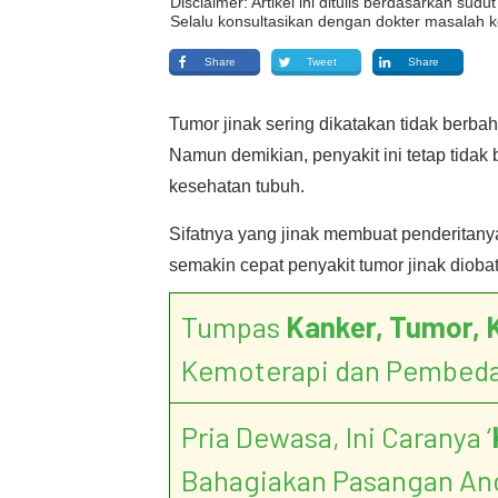
Disclaimer: Artikel ini ditulis berdasarkan su
Selalu konsultasikan dengan dokter masalah k
Share
Tweet
Share
Tumor jinak sering dikatakan tidak berb
Namun demikian, penyakit ini tetap tidak
kesehatan tubuh.
Sifatnya yang jinak membuat penderitan
semakin cepat penyakit tumor jinak diobat
Tumpas
Kanker, Tumor, 
Kemoterapi dan Pembed
Pria Dewasa, Ini Caranya ‘
Bahagiakan Pasangan An