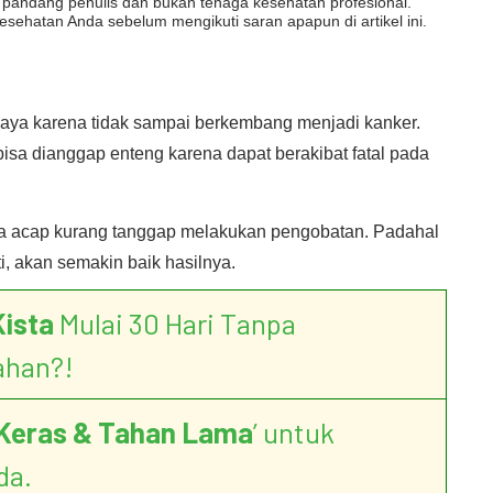
dut pandang penulis dan bukan tenaga kesehatan profesional.
esehatan Anda sebelum mengikuti saran apapun di artikel ini.
ahaya karena tidak sampai berkembang menjadi kanker.
 bisa dianggap enteng karena dapat berakibat fatal pada
ya acap kurang tanggap melakukan pengobatan. Padahal
i, akan semakin baik hasilnya.
Kista
Mulai 30 Hari Tanpa
ahan?!
Keras & Tahan Lama
’ untuk
da.